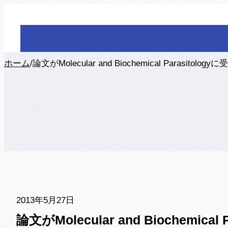
ホーム
/
論文がMolecular and Biochemical Parasitol
2013年5月27日
論文がMolecular and Biochemic